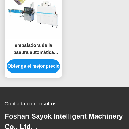
embaladora de la
basura automática
15KW de la
Obtenga el mejor precio
empaquetadora del
encogimiento del calor
380V
Contacta con nosotros
Foshan Sayok Intelligent Machinery
Co., Ltd.，