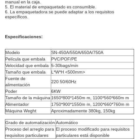
manual en la caja.
5. El material de empaquetado es consumible.
6. La empaquetadora se puede adaptar a los requisitos
específicos.
Especificaciones:
Modelo
SN-450A/550A/650A/750A
Película que embala
PVC/POF/PE
Velocidad que embala
5-30bags/min
Tamaño que embala
L*W*H <500mm>
Fuente de
220 50/60Hz
alimentación
Poder
6KW
Tamaño de la máquina
1650*800*1450m m, 1100*560*660m m
Alimentador
1750*900*1550m m, 1200*660*760m m
Máquina Weght
Aproximadamente 380kg, 150kg
Grado de automatización
Automático
Proceso del arreglo para
El proceso modificado para requisitos
requisitos particulares
particulares está disponible