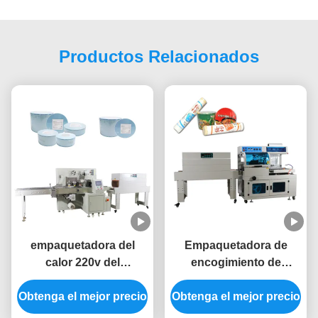
Productos Relacionados
empaquetadora del
Empaquetadora de
calor 220v del
encogimiento de
envoltorio retractor de
envoltorio del sellador
Obtenga el mejor precio
la máquina 6KW del
Obtenga el mejor precio
automático de la
túnel automático del
máquina 380V 11KW