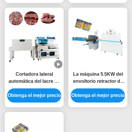
encogimiento
Cortadora lateral
La máquina 5.5KW del
automática del lacre de
envoltorio retractor de
la empaquetadora 380V
la película de la basura
Obtenga el mejor precio
de la película de
Obtenga el mejor precio
por contracción la
encogimiento
máquina del envasado